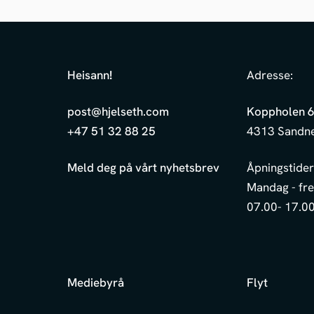
Heisann
!
Adresse:
post@hjelseth.com
Koppholen 
+47 51 32 88 25
4313 Sandn
Meld deg på vårt nyhetsbrev
Åpningstider
Mandag - fr
07.00- 17.0
Mediebyrå
Flyt