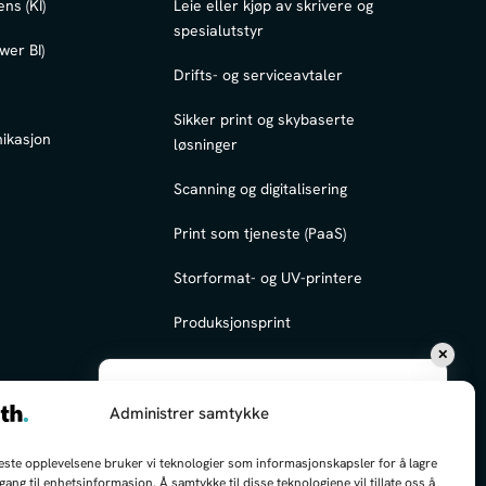
ens (KI)
Leie eller kjøp av skrivere og
spesialutstyr
wer BI)
Drifts- og serviceavtaler
Sikker print og skybaserte
ikasjon
løsninger
Scanning og digitalisering
Print som tjeneste (PaaS)
Storformat- og UV-printere
Produksjonsprint
✕
Hei, jeg kan hjelpe deg med å finne frem!
Administrer samtykke
Hva kan jeg hjelpe deg med i dag?
beste opplevelsene bruker vi teknologier som informasjonskapsler for å lagre
ilgang til enhetsinformasjon. Å samtykke til disse teknologiene vil tillate oss å