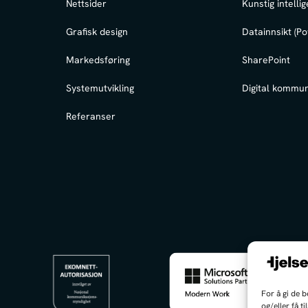
Nettsider
Kunstig intellig
Grafisk design
Datainnsikt (Po
Markedsføring
SharePoint
Systemutvikling
Digital kommun
Referanser
For å gi de 
og/eller få t