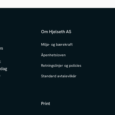
Om Hjelseth AS
6
Miljø- og bærekraft
es
Åpenhetsloven
:
Retningslinjer og policies
edag
0
Standard avtalevilkår
Print