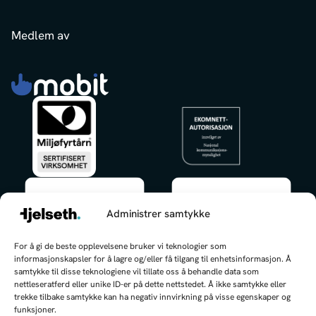
Medlem av
Administrer samtykke
✕
For å gi de beste opplevelsene bruker vi teknologier som
Hei, jeg kan hjelpe deg med å finne
informasjonskapsler for å lagre og/eller få tilgang til enhetsinformasjon. Å
frem!
samtykke til disse teknologiene vil tillate oss å behandle data som
nettleseratferd eller unike ID-er på dette nettstedet. Å ikke samtykke eller
trekke tilbake samtykke kan ha negativ innvirkning på visse egenskaper og
funksjoner.