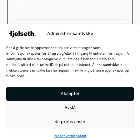
Administrer samtykke
Kategori
✕
Telefoni
Yrkesradio
Dekning
For å gi de beste opplevelsene bruker vi teknologier som
Hei, jeg kan hjelpe deg med å finne
informasjonskapsler for å lagre og/eller få tilgang til enhetsinformasjon. Å
frem!
samtykke til disse teknologiene vil tillate oss å behandle data som
Hva kan vi hjelpe deg med?
nettleseratferd eller unike ID-er på dette nettstedet. Å ikke samtykke eller
trekke tilbake samtykke kan ha negativ innvirkning på visse egenskaper og
funksjoner.
Hva kan jeg hjelpe deg med i dag?
Aksepter
PS: Jeg er fremdeles under opplæring, så
jeg kan gjøre litt feil innimellom
Avslå
Se preferanser
Send
Personvern
Kontakt