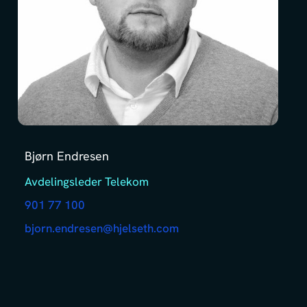
Bjørn Endresen
Avdelingsleder Telekom
901 77 100
bjorn.endresen@hjelseth.com