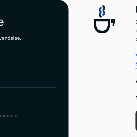
e
vendelse.