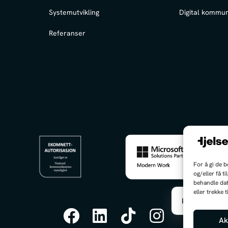
Systemutvikling
Digital kommun
Referanser
For å gi de 
og/eller få t
behandle dat
eller trekke
PS: Jeg er fre
D
Ak