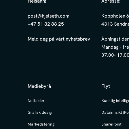
Heisann
!
Adresse:
post@hjelseth.com
Koppholen 
+47 51 32 88 25
4313 Sandn
Meld deg på vårt nyhetsbrev
Åpningstider
Mandag - fr
07.00- 17.0
Mediebyrå
Flyt
Nettsider
Kunstig intellig
Grafisk design
Datainnsikt (Po
Markedsføring
SharePoint