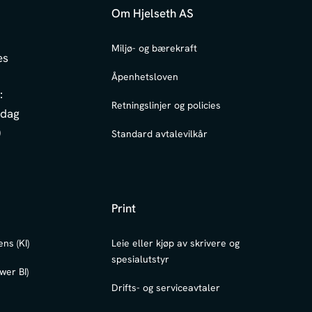
Om Hjelseth AS
6
Miljø- og bærekraft
es
Åpenhetsloven
:
Retningslinjer og policies
edag
0
Standard avtalevilkår
Print
ens (KI)
Leie eller kjøp av skrivere og
spesialutstyr
wer BI)
Drifts- og serviceavtaler