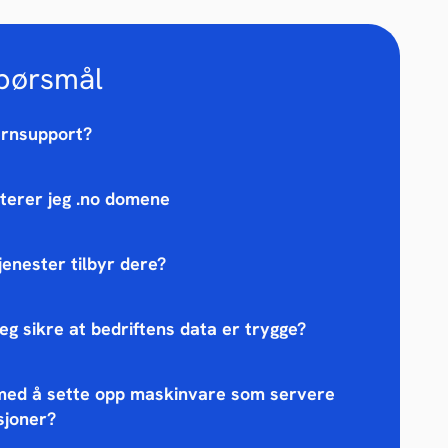
spørsmål
jernsupport?
terer jeg .no domene
jenester tilbyr dere?
eg sikre at bedriftens data er trygge?
med å sette opp maskinvare som servere
sjoner?