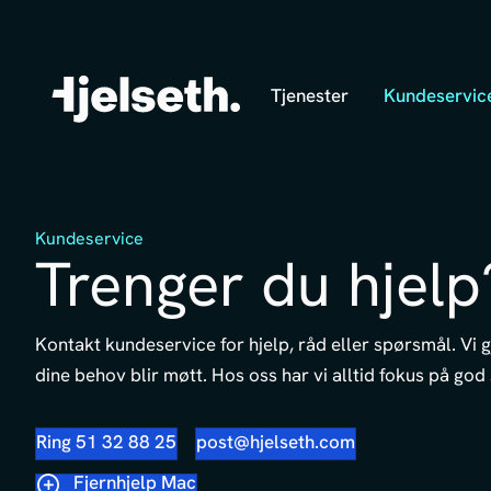
Tjenester
Kundeservic
Kundeservice
Trenger du hjelp
Kontakt kundeservice for hjelp, råd eller spørsmål. Vi gj
dine behov blir møtt. Hos oss har vi alltid fokus på god 
Ring 51 32 88 25
post@hjelseth.com
Fjernhjelp Mac