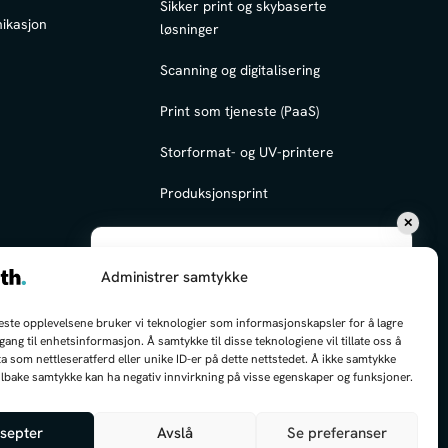
Sikker print og skybaserte
ikasjon
løsninger
Scanning og digitalisering
Print som tjeneste (PaaS)
Storformat- og UV-printere
Produksjonsprint
✕
Hei, jeg kan hjelpe deg med å finne frem!
Administrer samtykke
Hva kan jeg hjelpe deg med i dag?
beste opplevelsene bruker vi teknologier som informasjonskapsler for å lagre
ilgang til enhetsinformasjon. Å samtykke til disse teknologiene vil tillate oss å
a som nettleseratferd eller unike ID-er på dette nettstedet. Å ikke samtykke
 tilbake samtykke kan ha negativ innvirkning på visse egenskaper og funksjoner.
mdeles under opplæring, så jeg kan gjøre litt feil innimellom
enne siden er beskyttet av reCAPTCHA og Google
septer
Avslå
Se preferanser