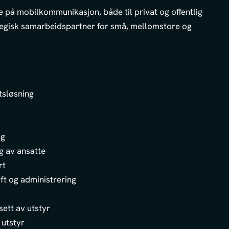
 på mobilkommunikasjon, både til privat og offentlig
rategisk samarbeidspartner for små, mellomstore og
tsløsning
ng
g av ansatte
rt
ift og administrering
ett av utstyr
 utstyr