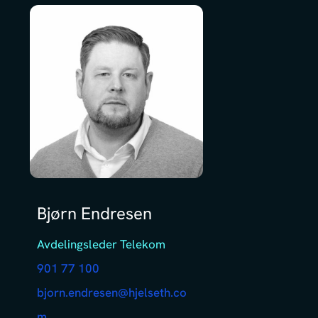
Bjørn Endresen
Avdelingsleder Telekom
901 77 100
bjorn.endresen@hjelseth.co
m