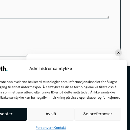
✕
Hei, jeg kan hjelpe deg med å finne frem!
Administrer samtykke
Hva kan jeg hjelpe deg med i dag?
beste opplevelsene bruker vi teknologier som informasjonskapsler for å lagre
ilgang til enhetsinformasjon. Å samtykke til disse teknologiene vil tillate oss å
Om Hjelseth AS
a som nettleseratferd eller unike ID-er på dette nettstedet. Å ikke samtykke
 tilbake samtykke kan ha negativ innvirkning på visse egenskaper og funksjoner.
mdeles under opplæring, så jeg kan gjøre litt feil innimellom
6
Miljø- og bærekraft
es
septer
Avslå
Se preferanser
Åpenhetsloven
:
Personvern
Kontakt