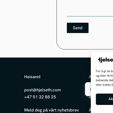
Send
For å gi de 
og/eller få t
Heisann
!
Adresse:
behandle dat
eller trekke
PS: Jeg er fre
post@hjelseth.com
Koppholen 
+47 51 32 88 25
4313 Sandn
Ak
Meld deg på vårt nyhetsbrev
Åpningstider