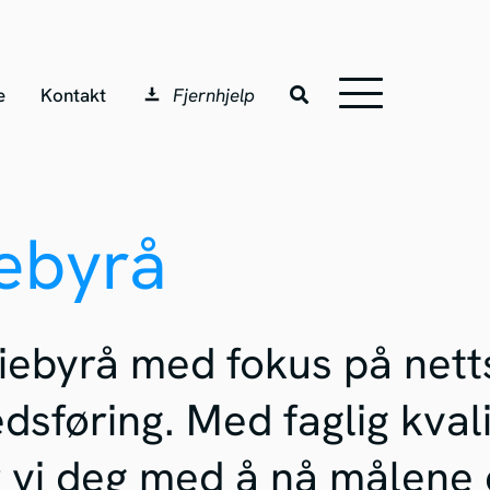
e
Kontakt
Fjernhjelp
iebyrå
diebyrå med fokus på nett
dsføring. Med faglig kvali
 vi deg med å nå målene 