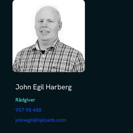
John Egil Harberg
Rådgiver
907 98 488
johnegil@hjelseth.com