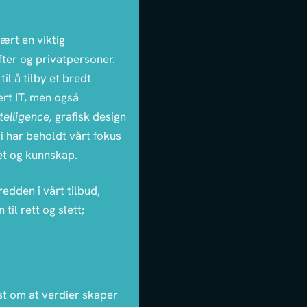
ært en viktig
fter og privatpersoner.
il å tilby et bredt
ert IT, men også
telligence,
grafisk design
 har beholdt vårt fokus
tet og kunnskap.
edden i vårt tilbud,
 til rett og slett;
st om at verdier skaper