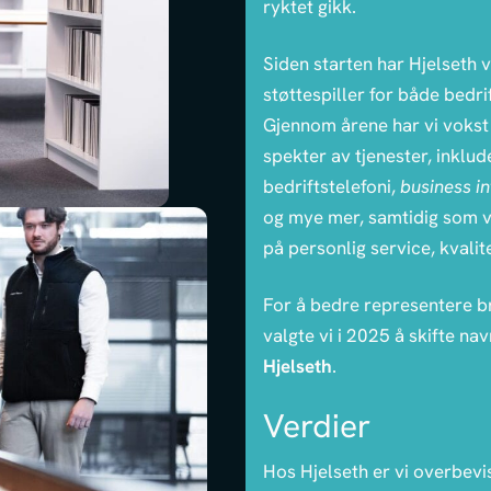
ryktet gikk.
Siden starten har Hjelseth v
støttespiller for både bedri
Gjennom årene har vi vokst t
spekter av tjenester, inklud
bedriftstelefoni,
business in
og mye mer, samtidig som vi
på personlig service, kvali
For å bedre representere br
valgte vi i 2025 å skifte navn
Hjelseth
.
Verdier
Hos Hjelseth er vi overbevi