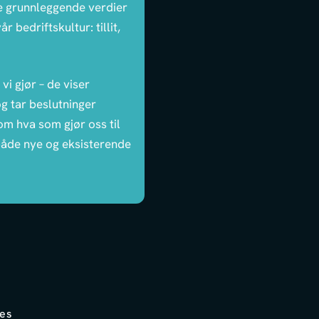
re grunnleggende verdier
 bedriftskultur: tillit,
 vi gjør – de viser
og tar beslutninger
m hva som gjør oss til
både nye og eksisterende
ies