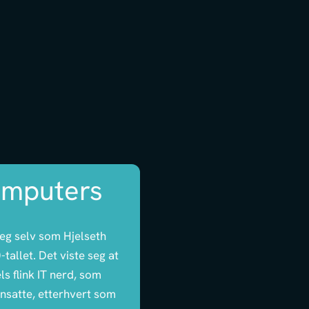
omputers
seg selv som Hjelseth
tallet. Det viste seg at
s flink IT nerd, som
 ansatte, etterhvert som