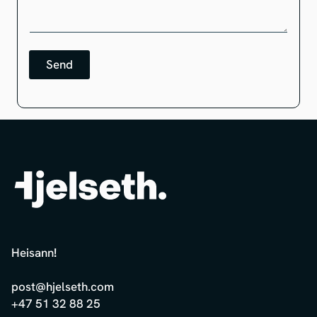
Send
Heisann
!
post@hjelseth.com
+47 51 32 88 25