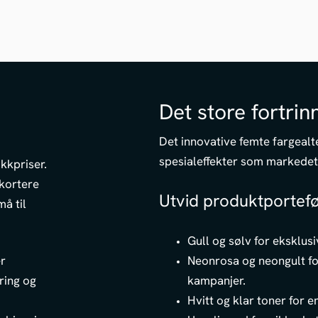
Det store fortrin
Det innovative femte fargealte
spesialeffekter som markedet 
ikkpriser.
 kortere
Utvid produktportefø
må til
Gull og sølv for eksklusi
r
Neonrosa og neongult 
ring og
kampanjer.
Hvitt og klar toner for 