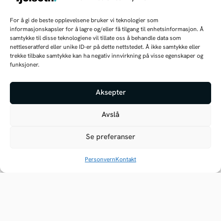
✕
For å gi de beste opplevelsene bruker vi teknologier som
Navn
*
Hei, jeg kan hjelpe deg med å finne
informasjonskapsler for å lagre og/eller få tilgang til enhetsinformasjon. Å
frem!
samtykke til disse teknologiene vil tillate oss å behandle data som
nettleseratferd eller unike ID-er på dette nettstedet. Å ikke samtykke eller
trekke tilbake samtykke kan ha negativ innvirkning på visse egenskaper og
funksjoner.
Hva kan jeg hjelpe deg med i dag?
Firma
Aksepter
PS: Jeg er fremdeles under opplæring, så
jeg kan gjøre litt feil innimellom
Avslå
Se preferanser
E-post
*
Personvern
Kontakt
Telefon
*