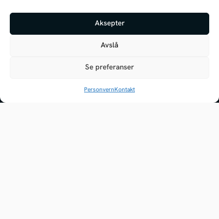
Hva kan jeg hjelpe deg med i dag?
Adresse:
Aksepter
Koppholen 6
PS: Jeg er fremdeles under opplæring, så
jeg kan gjøre litt feil innimellom
4313 Sandnes
Avslå
Åpningstider:
Se preferanser
Mandag - fredag
07.00- 17.00
Personvern
Kontakt
Om Hjelseth AS
Miljø- og bærekraft
Åpenhetsloven
Retningslinjer og policies
Standard avtalevilkår