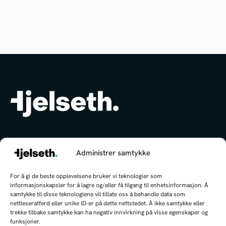
Heisann
!
Administrer samtykke
✕
post@hjelseth.com
For å gi de beste opplevelsene bruker vi teknologier som
Hei, jeg kan hjelpe deg med å finne
+47 51 32 88 25
informasjonskapsler for å lagre og/eller få tilgang til enhetsinformasjon. Å
frem!
samtykke til disse teknologiene vil tillate oss å behandle data som
nettleseratferd eller unike ID-er på dette nettstedet. Å ikke samtykke eller
Meld deg på vårt nyhetsbrev
trekke tilbake samtykke kan ha negativ innvirkning på visse egenskaper og
funksjoner.