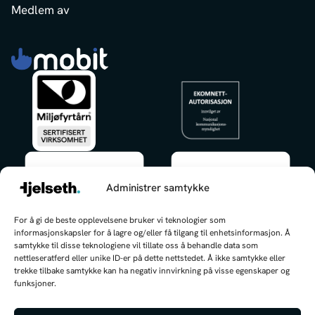
Medlem av
Administrer samtykke
✕
For å gi de beste opplevelsene bruker vi teknologier som
Hei, jeg kan hjelpe deg med å finne
informasjonskapsler for å lagre og/eller få tilgang til enhetsinformasjon. Å
frem!
samtykke til disse teknologiene vil tillate oss å behandle data som
nettleseratferd eller unike ID-er på dette nettstedet. Å ikke samtykke eller
trekke tilbake samtykke kan ha negativ innvirkning på visse egenskaper og
funksjoner.
Hva kan jeg hjelpe deg med i dag?