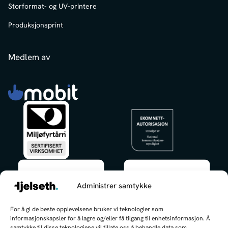
Storformat- og UV-printere
Produksjonsprint
Medlem av
Administrer samtykke
✕
For å gi de beste opplevelsene bruker vi teknologier som
Hei, jeg kan hjelpe deg med å finne
informasjonskapsler for å lagre og/eller få tilgang til enhetsinformasjon. Å
frem!