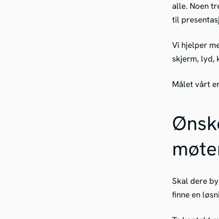
alle. Noen t
til presentas
Vi hjelper m
skjerm, lyd, 
Målet vårt e
Ønske
møte
Skal dere by
finne en løs