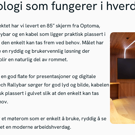
logi som fungerer i hver
ektet har vi levert en 85″ skjerm fra Optoma,
lybar og en kabel som ligger praktisk plassert i
at den enkelt kan tas frem ved behov. Målet har
 en ryddig og brukervennlig løsning der
blir en naturlig del av rommet.
 en god flate for presentasjoner og digitale
ech Rallybar sørger for god lyd og bilde, kabelen
sk plassert i gulvet slik at den enkelt kan tas
hov.
r et møterom som er enkelt å bruke, ryddig å se
set en moderne arbeidshverdag.