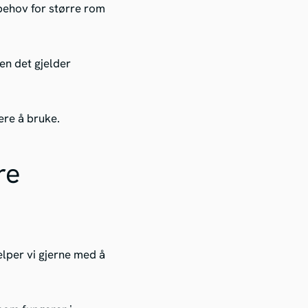
 behov for større rom
en det gjelder
ere å bruke.
re
lper vi gjerne med å