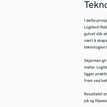
Tekno
I dette prosj
Logitech Ral
gulvet slik 
vært å skape
teknologien 
Skjermen gir
møter. Logit
ligger prakti
frem ved be
Resultatet e
på og tilpas