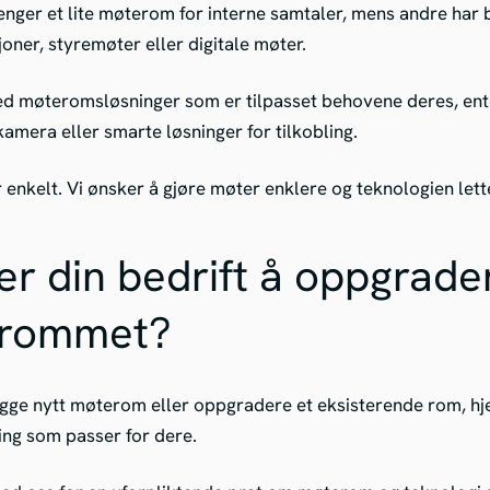
renger et lite møterom for interne samtaler, mens andre har
joner, styremøter eller digitale møter.
ed møteromsløsninger som er tilpasset behovene deres, ent
kamera eller smarte løsninger for tilkobling.
r enkelt. Vi ønsker å gjøre møter enklere og teknologien lett
r din bedrift å oppgrade
rommet?
gge nytt møterom eller oppgradere et eksisterende rom, hje
ning som passer for dere.