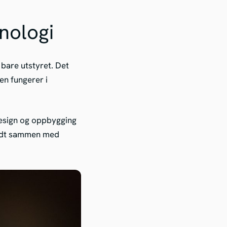
nologi
bare utstyret. Det
n fungerer i
design og oppbygging
 godt sammen med