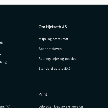
Om Hjelseth AS
6
Miljø- og bærekraft
es
Åpenhetsloven
:
Retningslinjer og policies
edag
0
Standard avtalevilkår
Print
ens (KI)
Leie eller kjøp av skrivere og