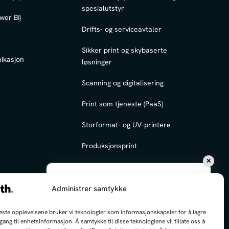
spesialutstyr
wer BI)
Drifts- og serviceavtaler
Sikker print og skybaserte
ikasjon
løsninger
Scanning og digitalisering
Print som tjeneste (PaaS)
Storformat- og UV-printere
Produksjonsprint
✕
Hei, jeg kan hjelpe deg med å finne frem!
Administrer samtykke
Hva kan jeg hjelpe deg med i dag?
beste opplevelsene bruker vi teknologier som informasjonskapsler for å lagre
ilgang til enhetsinformasjon. Å samtykke til disse teknologiene vil tillate oss å