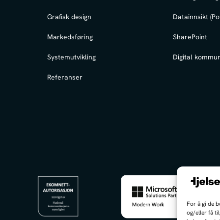
Grafisk design
Datainnsikt (Po
Markedsføring
SharePoint
Systemutvikling
Digital kommun
Referanser
For å gi de 
og/eller få t