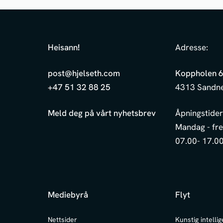
Heisann
!
Adresse:
post@hjelseth.com
Koppholen 
+47 51 32 88 25
4313 Sandn
Meld deg på vårt nyhetsbrev
Åpningstider
Mandag - fr
07.00- 17.0
Mediebyrå
Flyt
Nettsider
Kunstig intellig