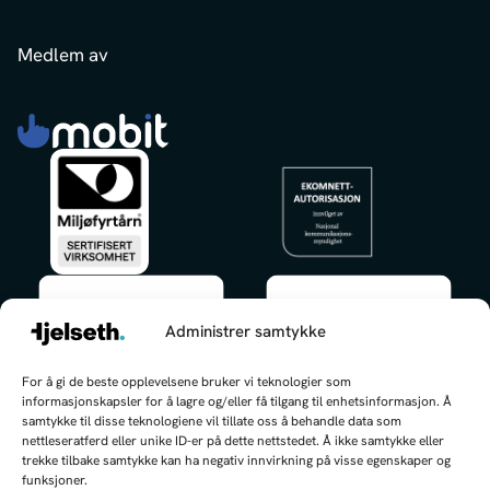
Medlem av
Administrer samtykke
✕
For å gi de beste opplevelsene bruker vi teknologier som
Hei, jeg kan hjelpe deg med å finne
informasjonskapsler for å lagre og/eller få tilgang til enhetsinformasjon. Å
frem!
samtykke til disse teknologiene vil tillate oss å behandle data som
nettleseratferd eller unike ID-er på dette nettstedet. Å ikke samtykke eller
trekke tilbake samtykke kan ha negativ innvirkning på visse egenskaper og
funksjoner.