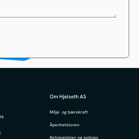
Om Hjelseth AS
6
Miljø- og bærekraft
es
Åpenhetsloven
:
Retningslinjer og policies