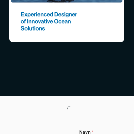
Navn
*