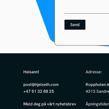
Send
Heisann
!
Adresse:
post@hjelseth.com
Koppholen 
+47 51 32 88 25
4313 Sandn
Meld deg på vårt nyhetsbrev
Åpningstider