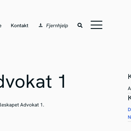
e
Kontakt
Fjernhjelp
dvokat 1
A
lleskapet Advokat 1.
D
N