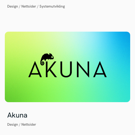
Design
/
Nettsider
/
Systemutvikling
Akuna
Design
/
Nettsider